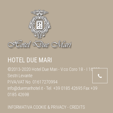
HOTEL DUE MARI
©2013-2020 Hotel Due Mari -
V.co Coro 18
-
I 16039
Sestri Levante
P.IVA/VAT No. 01617270994
info@duemarihotel.it
- Tel.
+39 0185 42695
Fax
+39
0185 42698
INFORMATIVA
COOKIE & PRIVACY
-
CREDITS