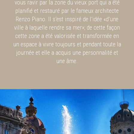
vous ravir par la zone du vieux port qui a été
planifié et restauré par le fameux architecte
Renzo Piano. Il s’est inspiré de l’idée «d’une
ville à laquelle rendre sa mer»; de cette façon
cette zone a été valorisée et transformée en
un espace à vivre toujours et pendant toute la
journée et elle a acquis une personnalité et
une âme.