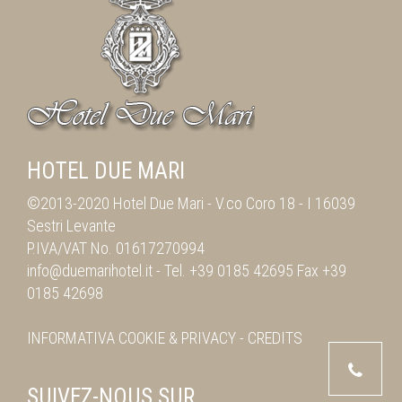
HOTEL DUE MARI
©2013-2020 Hotel Due Mari -
V.co Coro 18
-
I 16039
Sestri Levante
P.IVA/VAT No. 01617270994
info@duemarihotel.it
- Tel.
+39 0185 42695
Fax
+39
0185 42698
INFORMATIVA
COOKIE & PRIVACY
-
CREDITS
SUIVEZ-NOUS SUR