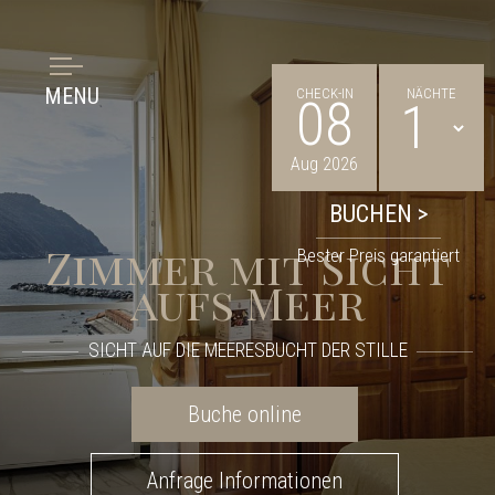
MENU
CHECK-IN
NÄCHTE
08
Aug 2026
Zimmer mit Sicht
Bester Preis garantiert
aufs Meer
SICHT AUF DIE MEERESBUCHT DER STILLE
Buche online
Anfrage Informationen