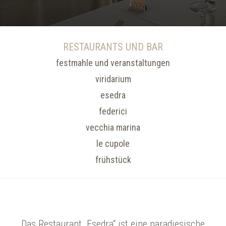
RESTAURANTS UND BAR
festmahle und veranstaltungen
viridarium
esedra
federici
vecchia marina
le cupole
frühstück
Das Restaurant „Esedra“ ist eine paradiesische