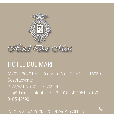
HOTEL DUE MARI
©2013-2020 Hotel Due Mari -
V.co Coro 18
-
I 16039
Sestri Levante
P.IVA/VAT No. 01617270994
info@duemarihotel.it
- Tel.
+39 0185 42695
Fax
+39
0185 42698
INFORMATIVA
COOKIE & PRIVACY
-
CREDITS