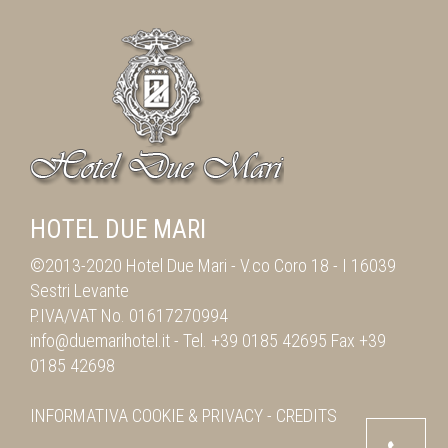
HOTEL DUE MARI
©2013-2020 Hotel Due Mari -
V.co Coro 18
-
I 16039
Sestri Levante
P.IVA/VAT No. 01617270994
info@duemarihotel.it
- Tel.
+39 0185 42695
Fax
+39
0185 42698
INFORMATIVA
COOKIE & PRIVACY
-
CREDITS