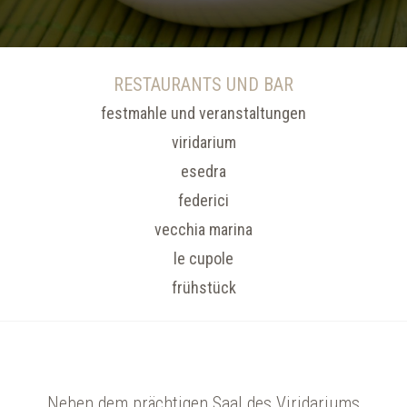
RESTAURANTS UND BAR
festmahle und veranstaltungen
viridarium
esedra
federici
vecchia marina
le cupole
frühstück
Neben dem prächtigen Saal des Viridariums