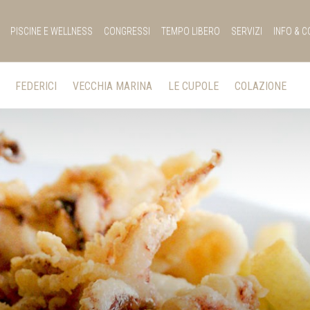
PISCINE E WELLNESS
CONGRESSI
TEMPO LIBERO
SERVIZI
INFO & C
FEDERICI
VECCHIA MARINA
LE CUPOLE
COLAZIONE