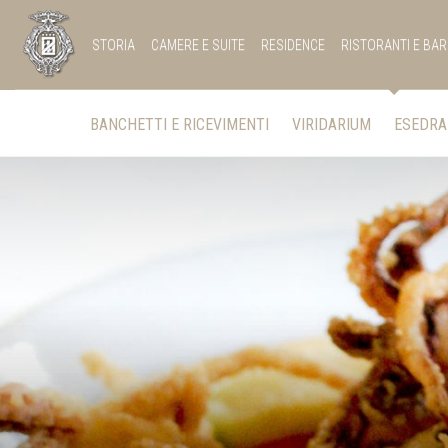
STORIA
CAMERE E SUITE
RESIDENCE
RISTORANTI E BAR
BANCHETTI E RICEVIMENTI
VIRIDARIUM
ESEDRA