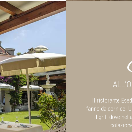
ALL’O
Il ristorante Ese
fanno da cornice. U
il grill dove ne
colazione