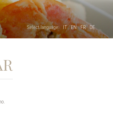
Select language:
IT
EN
FR
DE
AR
no.