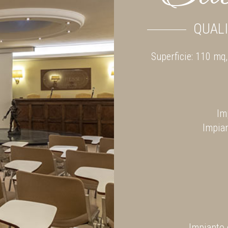
QUALI
Superficie: 110 mq
Im
Impian
Impianto 