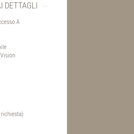
I DETTAGLI
Accesso A
ile
 Vision
richiesta)