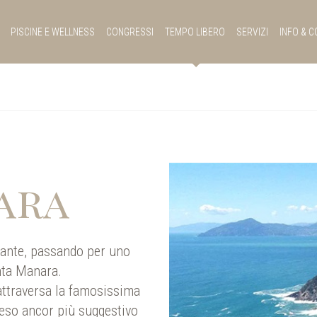
PISCINE E WELLNESS
CONGRESSI
TEMPO LIBERO
SERVIZI
INFO & C
ara
vante, passando per uno
nta Manara.
attraversa la famosissima
reso ancor più suggestivo