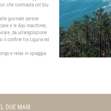
lori che contrasta col blu
elle giornate serene
scane e le Alpi marittime,
irare, da un’angolazione
o il confine tra Liguria ed
borgo e relax in spiaggia.
L DUE MARI