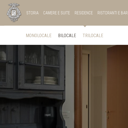
STORIA
CAMERE E SUITE
RESIDENCE
RISTORANTI E BAR
MONOLOCALE
BILOCALE
TRILOCALE