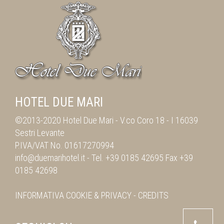
HOTEL DUE MARI
©2013-2020 Hotel Due Mari -
V.co Coro 18
-
I 16039
Sestri Levante
P.IVA/VAT No. 01617270994
info@duemarihotel.it
- Tel.
+39 0185 42695
Fax
+39
0185 42698
INFORMATIVA
COOKIE & PRIVACY
-
CREDITS