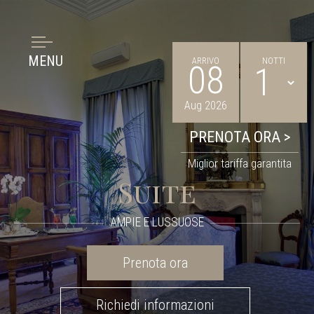
MENU
ARRIVO
NOTTI
08
Aug 2026
Miglior tariffa garantita
Suite
AMPIE E LUSSUOSE
Prenota ora
Richiedi informazioni