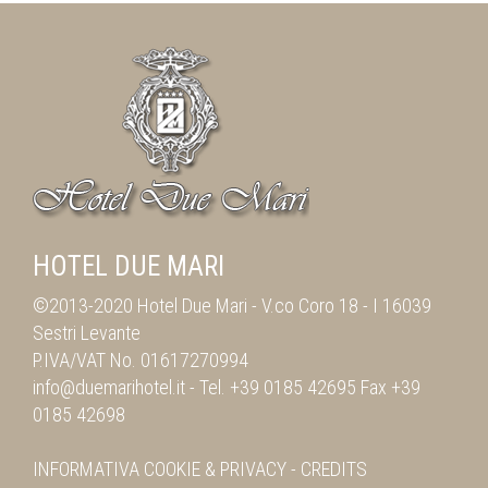
HOTEL DUE MARI
©2013-2020 Hotel Due Mari -
V.co Coro 18
-
I 16039
Sestri Levante
P.IVA/VAT No. 01617270994
info@duemarihotel.it
- Tel.
+39 0185 42695
Fax
+39
0185 42698
INFORMATIVA
COOKIE & PRIVACY
-
CREDITS